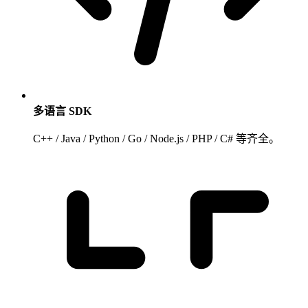
多语言 SDK
C++ / Java / Python / Go / Node.js / PHP / C# 等齐全。