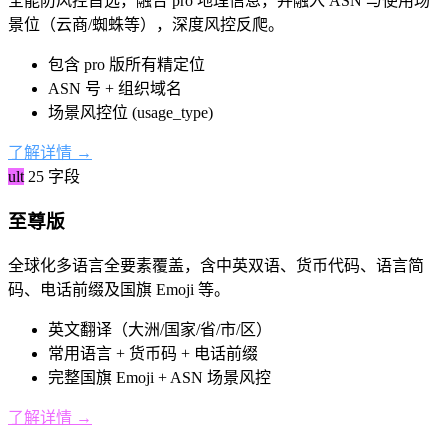
全能防风控首选，融合 pro 地理信息，并融入 ASN 与使用场
景位（云商/蜘蛛等），深度风控反爬。
包含 pro 版所有精定位
ASN 号 + 组织域名
场景风控位 (usage_type)
了解详情
→
ult
25 字段
至尊版
全球化多语言全要素覆盖，含中英双语、货币代码、语言简
码、电话前缀及国旗 Emoji 等。
英文翻译（大洲/国家/省/市/区）
常用语言 + 货币码 + 电话前缀
完整国旗 Emoji + ASN 场景风控
了解详情
→